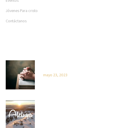
Eventos
Jóvenes Para cristo
Contáctanos
BLOG
Características de un Cristiano activo – Pst.
Oluwafunke Adeyoju
mayo 23, 2023
¡Aleluya!