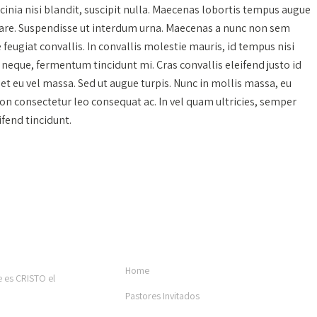
lacinia nisi blandit, suscipit nulla. Maecenas lobortis tempus augue
 ornare. Suspendisse ut interdum urna. Maecenas a nunc non sem
ugiat convallis. In convallis molestie mauris, id tempus nisi
neque, fermentum tincidunt mi. Cras convallis eleifend justo id
uet eu vel massa. Sed ut augue turpis. Nunc in mollis massa, eu
 non consectetur leo consequat ac. In vel quam ultricies, semper
ifend tincidunt.
OTRAS PÁGINAS
Home
e es CRISTO el
Pastores Invitados