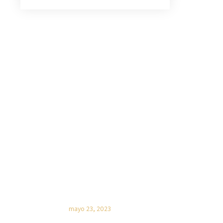
BLOG
Características de un Cristiano
activo – Pst. Oluwafunke Adeyoju
mayo 23, 2023