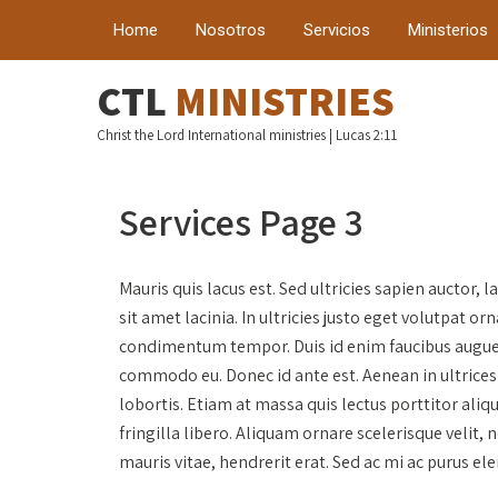
Home
Nosotros
Servicios
Ministerios
CTL
MINISTRIES
Christ the Lord International ministries | Lucas 2:11
Services Page 3
Mauris quis lacus est. Sed ultricies sapien auctor, 
sit amet lacinia. In ultricies justo eget volutpat
condimentum tempor. Duis id enim faucibus augue fe
commodo eu. Donec id ante est. Aenean in ultrices 
lobortis. Etiam at massa quis lectus porttitor aliq
fringilla libero. Aliquam ornare scelerisque velit,
mauris vitae, hendrerit erat. Sed ac mi ac purus ele