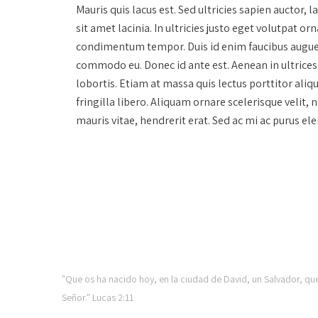
Mauris quis lacus est. Sed ultricies sapien auctor, 
sit amet lacinia. In ultricies justo eget volutpat
condimentum tempor. Duis id enim faucibus augue fe
commodo eu. Donec id ante est. Aenean in ultrices 
lobortis. Etiam at massa quis lectus porttitor aliq
fringilla libero. Aliquam ornare scelerisque velit,
mauris vitae, hendrerit erat. Sed ac mi ac purus ele
CTL MINISTRIES
"Que os ha nacido hoy, en la ciudad de David, un Salvador, qu
Señor." Lucas 2:11