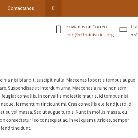
Contáctanos
Envíanos un Correo
Lla
info@ctlministries.org
+51
lacinia nisi blandit, suscipit nulla. Maecenas lobortis tempus augue
 ornare. Suspendisse ut interdum urna. Maecenas a nunc non sem
ugiat convallis. In convallis molestie mauris, id tempus nisi
neque, fermentum tincidunt mi. Cras convallis eleifend justo id
uet eu vel massa. Sed ut augue turpis. Nunc in mollis massa, eu
 non consectetur leo consequat ac. In vel quam ultricies, semper
ifend tincidunt.